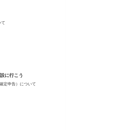
いて
設に行こう
（確定申告）について