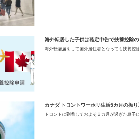
海外転居した子供は確定申告で扶養控除の
海外転居届をして国外居住者となっても扶養控
カナダ トロントワーホリ生活5カ月の振り
トロントに到着しておよそ５カ月が過ぎた息子